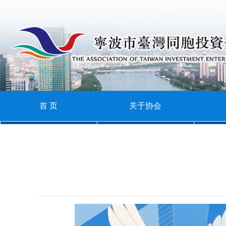
首
页
关
于
会
协
员
新
会
风
闻
协
首 页
关于协会
采
资
会
加
讯
服
入
联
务
协
系
会
我
们