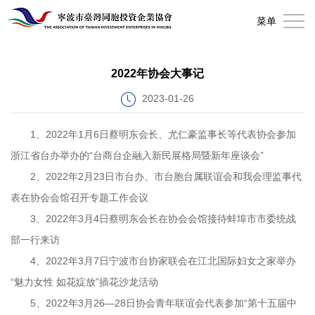
首
菜单
页
关
2022年协会大事记
于
会
2023-01-26
协
员
新
1、2022年1月6日蔡明东会长、尤仁豪监事长等代表协会参加
会
风
闻
协
浙江省台办举办的“台商台企融入新民展格局暨新年座谈会”
采
资
会
2、2022年2月23日市台办、市台胞台属联谊会和我会理监事代
加
表在协会会馆召开专题工作会议
讯
服
入
联
3、2022年3月4日蔡明东会长在协会会馆接待蚌埠市市委统战
务
部一行来访
协
系
4、2022年3月7日宁波市台协家联会在江北国际妇女之家举办
会
我
“魅力女性 如花婝放”插花沙龙活动
5、2022年3月26—28日协会青年联谊会代表参加“第十五届中
们