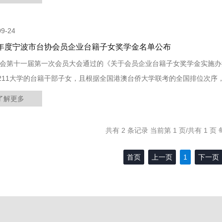
09-24
24年度宁波市台协会员企业台籍子女奖学金名单公布
会第十一届第一次会员大会通过的《关于会员企业台籍子女奖学金实施办
或211大学的台籍干部子女，且根据全国港澳台侨大学联考的全国排位次序
五、理科前五的学生（共10位）。”
了解更多
共有 2 条记录 当前第 1 页/共有 1 页 
首页
上一页
1
下一页