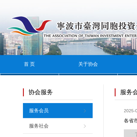
首
页
关
于
会
协
员
新
会
风
闻
协
首 页
关于协会
采
资
会
加
讯
服
入
联
协会服务
服务
务
协
系
服务会员
2025-
会
我
各省
服务社会
们