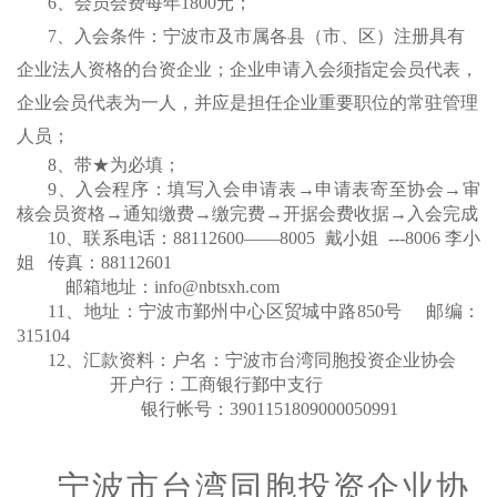
6、会员会费每年1800元；
7、入会条件：宁波市及市属各县（市、区）注册具有
企业法人资格的台资企业；企业申请入会须指定会员代表，
企业会员代表为一人，并应是担任企业重要职位的常驻管理
人员；
8、带★为必填；
9、入会程序：填写入会申请表
→
申请表寄至协会
→
审
核会员资格
→
通知缴费
→
缴完费
→开据会费收据→
入会完成
10、联系电话：88112600——8005 戴小姐 ---8006 李小
姐 传真：88112601
邮箱地址：
info@nbtsxh.com
11、地址：宁波市鄞州中心区贸城中路850号 邮编：
315104
12、汇款资料：户名：宁波市台湾同胞投资企业协会
开户行：工商银行鄞中支行
银行帐号：
3901151809000050991
宁波市台湾同胞投资企业协