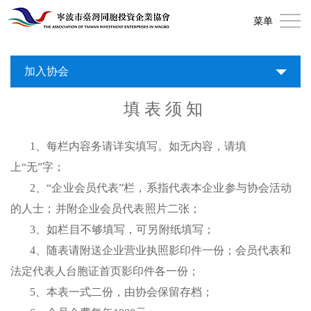
首
菜单
页
关
加入协会
于
会
填
表
须
知
协
员
新
会
风
闻
协
1、每栏内容务请详实填写。如无内容，请填
上“无”字；
采
资
会
加
2、“企业会员代表”栏，系指代表本企业参与协会活动
讯
服
入
联
的人士；并附企业会员代表照片二张；
3、如栏目不够填写，可另附纸填写；
务
协
系
4、随表请附送企业营业执照影印件一份；会员代表和
会
我
法定代表人台胞证首页影印件各一份；
5、本表一式二份，由协会保留存档；
们