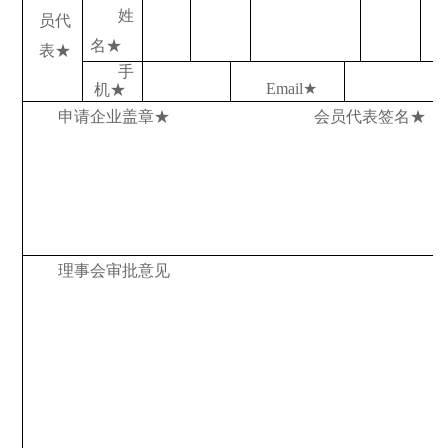
姓
员代
名
★
表
★
手
Email
★
机
★
申请企业盖章
★
会员代表签名
★
理事会审批意见