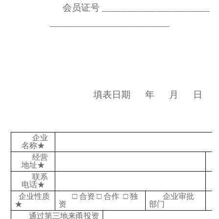
会员证号
填表日期
年
月
日
企业
名称
★
经营
地址
★
联系
电话
★
企业性质
□
合资
□
合作
□
独
企业审批
★
资
部门
通过第三地来甬投资