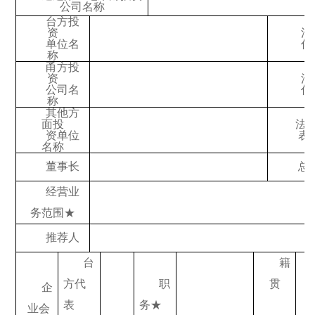
公司名称
台方投
资
法
单位名
代
称
甬方投
资
法
公司名
代
称
其他方
面投
法
资单位
表
名称
董事长
总
经营业
务范围
★
推荐人
台
籍
方代
职
贯
企
表
务
★
业会